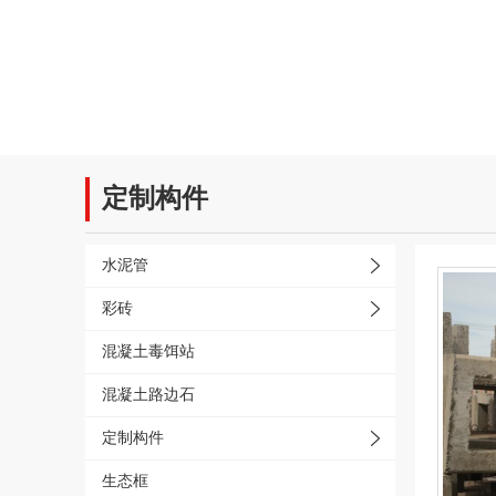
定制构件
水泥管
- 平口水泥管
彩砖
- 承插口水泥管
- 彩砖
混凝土毒饵站
- 重型桥涵用水泥管
- 生态护坡砖
混凝土路边石
- 斜管
- 草坪砖
定制构件
- 水泥管（半拉瓢）
- 彩砖200×200
- 检查井化粪池
生态框