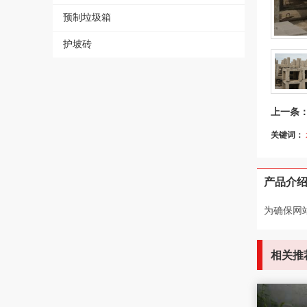
- 企口水泥管
- 彩砖150×300×80
- 各种水泥构件
预制垃圾箱
- 彩砖150×300
护坡砖
上一条
关键词：
产品介
为确保网
相关推