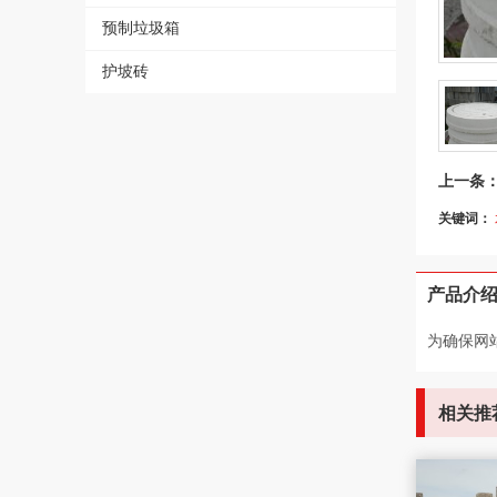
- 企口水泥管
- 彩砖150×300×80
- 各种水泥构件
预制垃圾箱
- 彩砖150×300
护坡砖
上一条
关键词：
产品介
为确保网
相关推