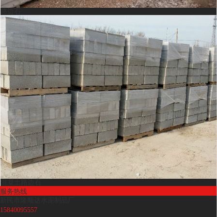
路边石
混凝土路边石
服务热线
新民市隆顺达水泥制品厂
15840095557