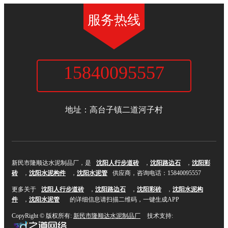
服务热线
15840095557
新民市隆顺达水泥制品厂
地址：高台子镇二道河子村
新民市隆顺达水泥制品厂，是
沈阳人行步道砖
，
沈阳路边石
，
沈阳彩
砖
，
沈阳水泥构件
，
沈阳水泥管
供应商，咨询电话：15840095557
更多关于
沈阳人行步道砖
，
沈阳路边石
，
沈阳彩砖
，
沈阳水泥构
件
，
沈阳水泥管
的详细信息请扫描二维码，一键生成APP
CopyRight © 版权所有:
新民市隆顺达水泥制品厂
技术支持: