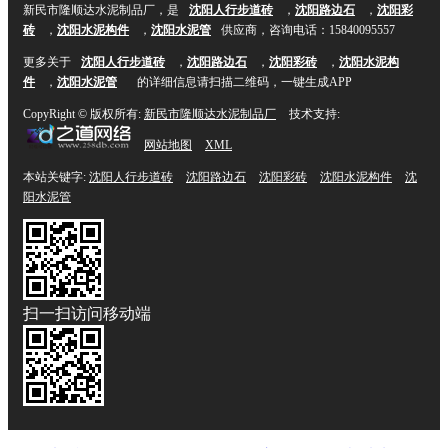
新民市隆顺达水泥制品厂，是
沈阳人行步道砖
，
沈阳路边石
，
沈阳彩
砖
，
沈阳水泥构件
，
沈阳水泥管
供应商，咨询电话：15840095557
更多关于
沈阳人行步道砖
，
沈阳路边石
，
沈阳彩砖
，
沈阳水泥构
件
，
沈阳水泥管
的详细信息请扫描二维码，一键生成APP
CopyRight © 版权所有:
新民市隆顺达水泥制品厂
技术支持:
网站地图
XML
本站关键字:
沈阳人行步道砖
沈阳路边石
沈阳彩砖
沈阳水泥构件
沈
阳水泥管
扫一扫访问移动端