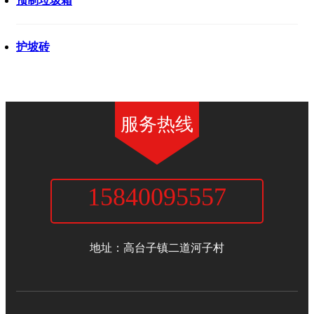
预制垃圾箱
护坡砖
服务热线
15840095557
新民市隆顺达水泥制品厂
地址：高台子镇二道河子村